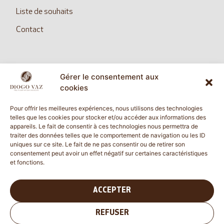
Liste de souhaits
Contact
Gérer le consentement aux
SUIVEZ NOUS
cookies
Pour offrir les meilleures expériences, nous utilisons des technologies
telles que les cookies pour stocker et/ou accéder aux informations des
appareils. Le fait de consentir à ces technologies nous permettra de
diogovazcommunication@gmail.com
traiter des données telles que le comportement de navigation ou les ID
uniques sur ce site. Le fait de ne pas consentir ou de retirer son
consentement peut avoir un effet négatif sur certaines caractéristiques
et fonctions.
Vérifié indépendamment
4.62 évaluation
(60 avis)
ACCEPTER
REFUSER