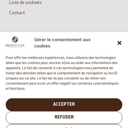
Liste de souhaits
Contact
Gérer le consentement aux
SUIVEZ NOUS
cookies
Pour offrir les meilleures expériences, nous utilisons des technologies
telles que les cookies pour stocker et/ou accéder aux informations des
appareils. Le fait de consentir à ces technologies nous permettra de
diogovazcommunication@gmail.com
traiter des données telles que le comportement de navigation ou les ID
uniques sur ce site. Le fait de ne pas consentir ou de retirer son
consentement peut avoir un effet négatif sur certaines caractéristiques
et fonctions.
Vérifié indépendamment
4.62 évaluation
(60 avis)
ACCEPTER
REFUSER