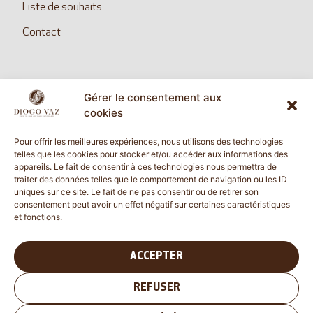
Liste de souhaits
Contact
Gérer le consentement aux
SUIVEZ NOUS
cookies
Pour offrir les meilleures expériences, nous utilisons des technologies
telles que les cookies pour stocker et/ou accéder aux informations des
appareils. Le fait de consentir à ces technologies nous permettra de
diogovazcommunication@gmail.com
traiter des données telles que le comportement de navigation ou les ID
uniques sur ce site. Le fait de ne pas consentir ou de retirer son
consentement peut avoir un effet négatif sur certaines caractéristiques
et fonctions.
Vérifié indépendamment
4.62 évaluation
(60 avis)
ACCEPTER
REFUSER