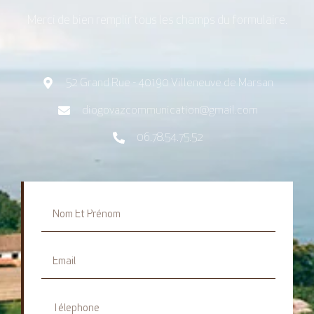
Merci de bien remplir tous les champs du formulaire.
52 Grand Rue - 40190 Villeneuve de Marsan
diogovazcommunication@gmail.com
06.78.54.75.52