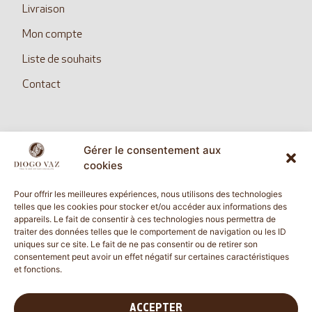
Livraison
Mon compte
Liste de souhaits
Contact
Gérer le consentement aux
SUIVEZ NOUS
cookies
Pour offrir les meilleures expériences, nous utilisons des technologies
telles que les cookies pour stocker et/ou accéder aux informations des
appareils. Le fait de consentir à ces technologies nous permettra de
diogovazcommunication@gmail.com
traiter des données telles que le comportement de navigation ou les ID
uniques sur ce site. Le fait de ne pas consentir ou de retirer son
consentement peut avoir un effet négatif sur certaines caractéristiques
et fonctions.
Vérifié indépendamment
4.62 évaluation
(60 avis)
ACCEPTER